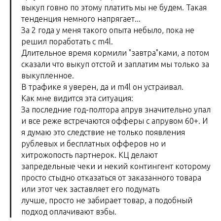
выкуп говно по этому платить мы не будем. Такая
тенденция немного напрягает...
За 2 года у меня такого опыта небыло, пока не
решил поработать с m4l.
Длительное время кормили "завтра"ками, а потом
сказали что выкуп отстой и заплатим мы только за
выкупленное.
В трафике я уверен, да и m4l он устраивал.
Как мне видится эта ситуация:
За последние год-полтора апрув значительно упал
и все реже встречаются офферы с апрувом 60+. И
я думаю это следствие не только появления
рублевых и бесплатных офферов но и
хитрожопость партнерок. КЦ делают
запредельные чеки и некий контингент которому
просто стыдно отказаться от заказанного товара
или этот чек заставляет его подумать
лучше, просто не забирает товар, а подобный
подход оплачивают вэбы.