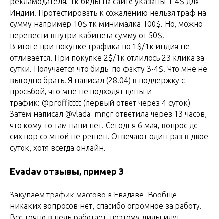
рекламодателя. Тк биды на сайте указаны 1-4$ для
Индии. Протестировать к сожалению нельзя траф на
сумму например 10$ тк минималка 100$. Но, можно
перевести внутри кабинета сумму от 50$.
В итоге при покупке трафика по 1$/1к индия не
отливается. При покупке 2$/1к отлилось 23 клика за
сутки. Получается что биды по факту 3-4$. Что мне не
выгодно брать. Я написал (28.04) в поддержку с
просьбой, что мне не подходят цены и
трафик: @proffitttt (первый ответ через 4 суток)
Затем написал @vlada_mngr ответила через 13 часов,
что кому-то там напишет. Сегодня 6 мая, вопрос до
сих пор со мной не решен. Отвечают один раз в двое
суток, хотя всегда онлайн.
Evadav отзывы, пример 3
Закупаем трафик массово в Евадаве. Вообще
никаких вопросов нет, спасибо огромное за работу.
Все точно в цель работает, поэтому лиды идут