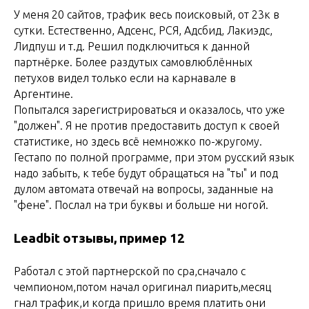
У меня 20 сайтов, трафик весь поисковый, от 23к в
сутки. Естественно, Адсенс, РСЯ, Адсбид, Лакиэдс,
Лидпуш и т.д. Решил подключиться к данной
партнёрке. Более раздутых самовлюблённых
петухов видел только если на карнавале в
Аргентине.
Попытался зарегистрироваться и оказалось, что уже
"должен". Я не против предоставить доступ к своей
статистике, но здесь всё немножко по-жругому.
Гестапо по полной программе, при этом русский язык
надо забыть, к тебе будут обращаться на "ты" и под
дулом автомата отвечай на вопросы, заданные на
"фене". Послал на три буквы и больше ни ногой.
Leadbit отзывы, пример 12
Работал с этой партнерской по cpa,сначало с
чемпионом,потом начал оригинал пиарить,месяц
гнал трафик,и когда пришло время платить они