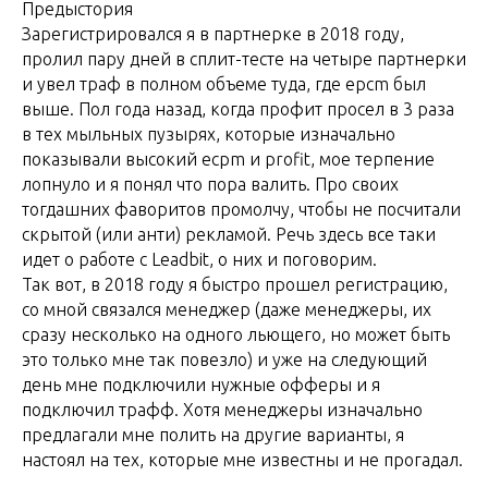
Предыстория
Зарегистрировался я в партнерке в 2018 году,
пролил пару дней в сплит-тесте на четыре партнерки
и увел траф в полном объеме туда, где epcm был
выше. Пол года назад, когда профит просел в 3 раза
в тех мыльных пузырях, которые изначально
показывали высокий ecpm и profit, мое терпение
лопнуло и я понял что пора валить. Про своих
тогдашних фаворитов промолчу, чтобы не посчитали
скрытой (или анти) рекламой. Речь здесь все таки
идет о работе с Leadbit, о них и поговорим.
Так вот, в 2018 году я быстро прошел регистрацию,
со мной связался менеджер (даже менеджеры, их
сразу несколько на одного льющего, но может быть
это только мне так повезло) и уже на следующий
день мне подключили нужные офферы и я
подключил трафф. Хотя менеджеры изначально
предлагали мне полить на другие варианты, я
настоял на тех, которые мне известны и не прогадал.