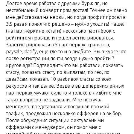
Долгое время работал с другими бурж пп, но
нестабильный конверт прям достал! Точнее он давно
мне действовал на нервы, но когда профит просел в
3,5 раза я понял что решено – нужно уходить! Нашел
(на партнёркине кстати) несколько партнёрок с
рейтингом повыше и пошел регистрироваться.
Зарегистрировался в 5 партнёрках: cpamatica,
paysale, datify, еще где то и в лидбите. Вы в курсе что
после регистрации почти везде нужно пройти 7
кругов ада? Подтвердить что вы работали, показать
стасту, показать стасту по выплатам, по гео, по
девайсам, показать 10 разбивок стасты со всех
ракурсов и так далее. Везде в вышеперечисленных
партнёрках мучают сильно и только в лидбите мне
таких вопросов не задавали. Мне постучал
менеджер, представился и послушав про мой
трафик, предложил несколько офферов на выбор.
После обсуждения ситуации с актуальными
офферами с менеджером, он помог мне с