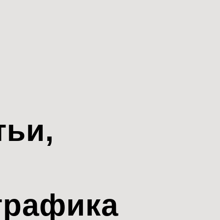
тьи,
трафика