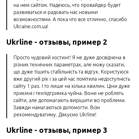
на нем сайтом. Надеюсь, что провайдер будет
развиваться и радовать нас новыми
возможностями. А пока что все отлично, спасибо
Ukraine.com.ua!
Ukrline - отзывы, пример 2
Просто чудовий хостинг! Я не дуже досвідчена в
різних технічних параметрах, але можу сказати,
що дуже тішить стабільність та відгук. Користуюся
вже другий рік і за цей час помітила недоступність
сайту 1 раз. І то лише на кілька хвилин. Ціни дуже
приємні і техпідтримка чуйна. Вони не роблять
сайти, але допомагають вирішити всі проблеми.
Завжди намагаються допомогти. Всім
рекомендуватиму. Дякуємо Ukrline!
Ukrline - отзывы, пример 3