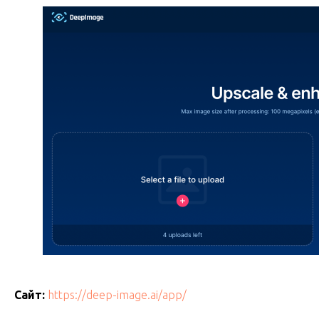
Сайт:
https://deep-image.ai/app/