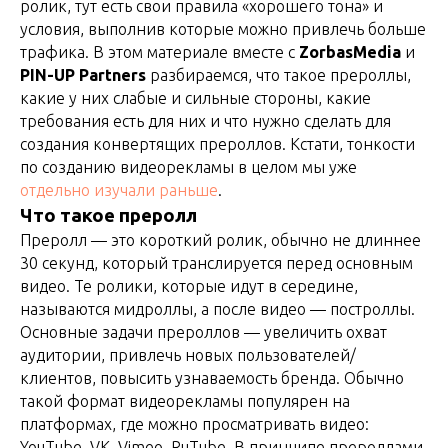
ролик, тут есть свои правила «хорошего тона» и
условия, выполнив которые можно привлечь больше
трафика. В этом материале вместе с
ZorbasMedia
и
PIN-UP Partners
разбираемся, что такое прероллы,
какие у них слабые и сильные стороны, какие
требования есть для них и что нужно сделать для
создания конвертящих прероллов. Кстати, тонкости
по созданию видеорекламы в целом мы уже
отдельно изучали раньше
.
Что такое преролл
Преролл — это короткий ролик, обычно не длиннее
30 секунд, который транслируется перед основным
видео. Те ролики, которые идут в середине,
называются мидроллы, а после видео — построллы.
Основные задачи прероллов — увеличить охват
аудитории, привлечь новых пользователей/
клиентов, повысить узнаваемость бренда. Обычно
такой формат видеорекламы популярен на
платформах, где можно просматривать видео:
YouTube, VK, Vimeo, RuTube. В принципе прероллами