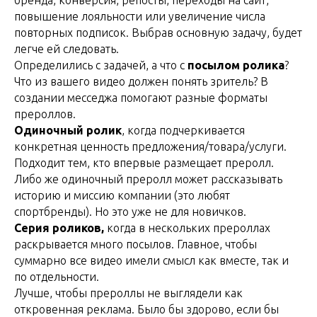
бренда, конверсия, репосты, переходы на сайт,
повышение лояльности или увеличение числа
повторных подписок. Выбрав основную задачу, будет
легче ей следовать.
Определились с задачей, а что с
посылом ролика
?
Что из вашего видео должен понять зритель? В
создании месседжа помогают разные форматы
прероллов.
Одиночный ролик
, когда подчеркивается
конкретная ценность предложения/товара/услуги.
Подходит тем, кто впервые размещает преролл.
Либо же одиночный преролл может рассказывать
историю и миссию компании (это любят
спортбренды). Но это уже не для новичков.
Серия роликов,
когда в нескольких прероллах
раскрывается много посылов. Главное, чтобы
суммарно все видео имели смысл как вместе, так и
по отдельности.
Лучше, чтобы прероллы не выглядели как
откровенная реклама. Было бы здорово, если бы