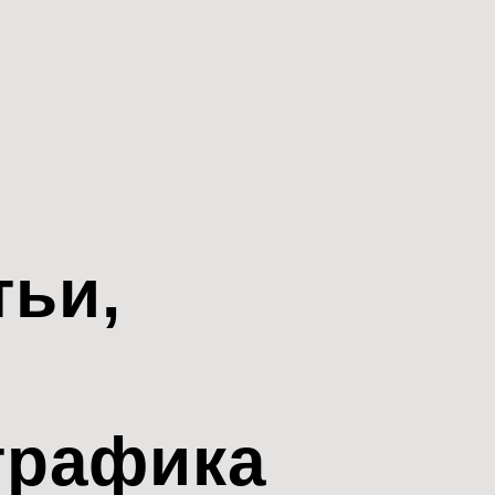
тьи,
трафика