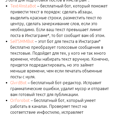
3 бота для подготовки постов в Инстаграм*:
Text4InstaBot
– бесплатный бот, который поможет
привести текст в порядок: сделать абзацы,
выделить красные строки, разместить текст по
центру, сделать зачеркивание слов, если это
необходимо. Если ваш текст превышает лимит
поста в Инстаграме*, то бот сообщит вам об этом.
SelfSMMBot
– этот бот для текста в Инстаграм*
бесплатно преобразует голосовые сообщения в
текстовые. Подойдет для тех, у кого не так много
времени, чтобы набирать текст вручную. Конечно,
придется подредактировать, но это займет
меньше времени, чем если печатать объемные
посты с нуля.
GlvrdBot
– бесплатный бот-редактор. Исправит
грамматические ошибки, удалит мусор и отправит
вам готовый текст для публикации.
Orforobot
– бесплатный бот, который умеет
работать в каналах. Проверяет текст на
соответствие инфостилю, исправляет