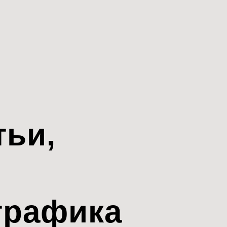
тьи,
трафика