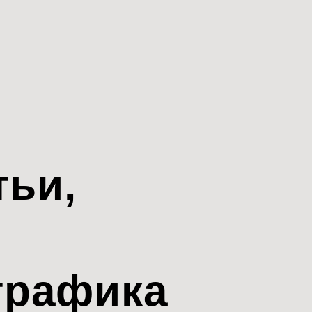
тьи,
трафика