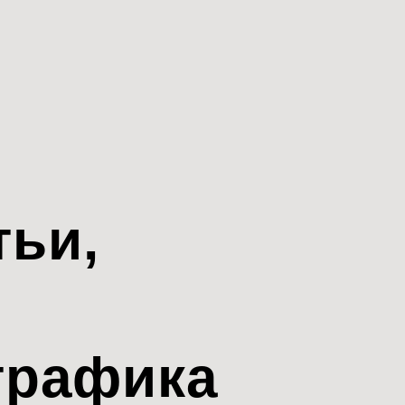
тьи,
трафика