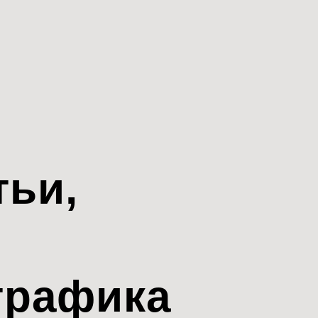
тьи,
трафика