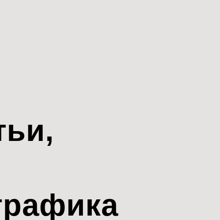
тьи,
трафика