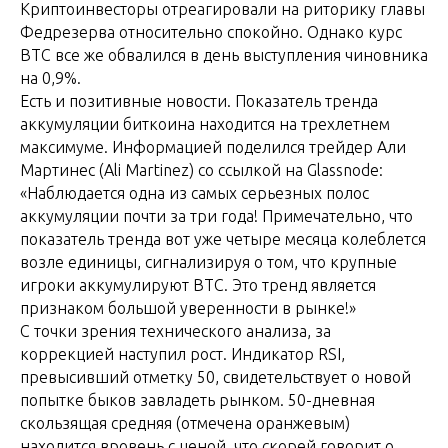
Криптоинвесторы отреагировали на риторику главы
Федрезерва относительно спокойно. Однако курс
BTC все же обвалился в день выступления чиновника
на 0,9%.
Есть и позитивные новости. Показатель тренда
аккумуляции биткоина находится на трехлетнем
максимуме. Информацией поделился трейдер Али
Мартинес (Ali Martinez) со ссылкой на Glassnode:
«Наблюдается одна из самых серьезных полос
аккумуляции почти за три года! Примечательно, что
показатель тренда вот уже четыре месяца колеблется
возле единицы, сигнализируя о том, что крупные
игроки аккумулируют BTC. Это тренд является
признаком большой уверенности в рынке!»
С точки зрения технического анализа, за
коррекцией наступил рост. Индикатор RSI,
превысивший отметку 50, свидетельствует о новой
попытке быков завладеть рынком. 50-дневная
скользящая средняя (отмечена оранжевым)
находится вровень с ценой, что скорей говорит о