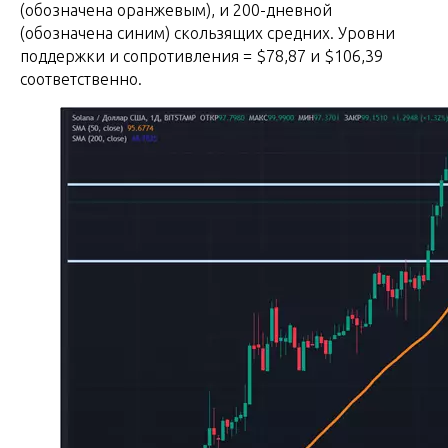
(обозначена оранжевым), и 200-дневной
(обозначена синим) скользящих средних. Уровни
поддержки и сопротивления = $78,87 и $106,39
соответственно.