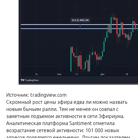
Источник: tradingview.com
Скромный рост цены эфира едва ли можно назвать
новым бычьим ралли. Тем не менее он совпал с
заметным подъемом активности в сети Эфириума.
Аналитическая платформа Santiment отметила
возрастание сетевой активности: 101 000 новых
адресов появляется ежедневно. Другим показателем