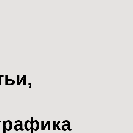
тьи,
трафика