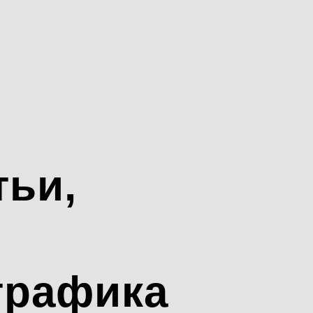
тьи,
трафика