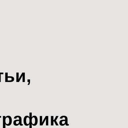
тьи,
трафика