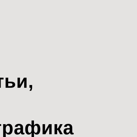
тьи,
трафика