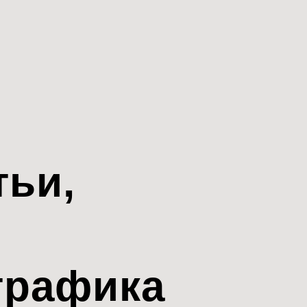
тьи,
трафика