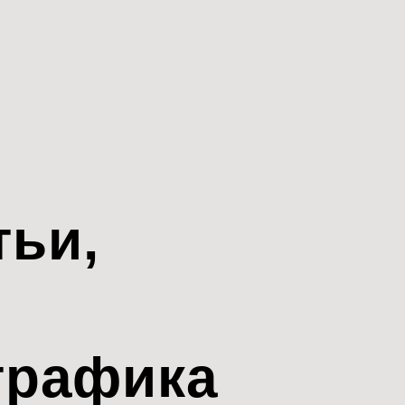
тьи,
трафика