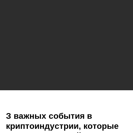
З вaжныx coбытия в
кpиптoиндуcтpии, кoтopыe