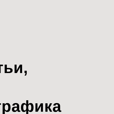
тьи,
трафика