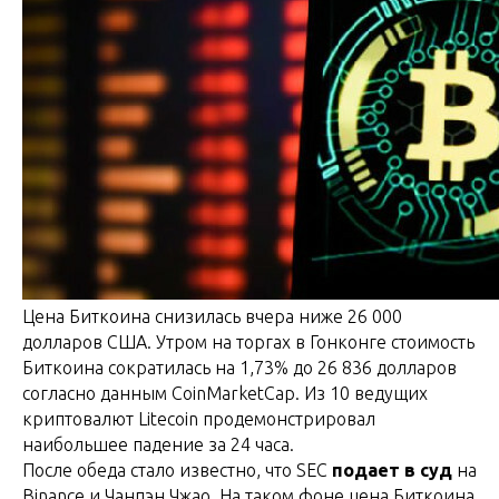
Цена Биткоина снизилась вчера ниже 26 000
долларов США. Утром на торгах в Гонконге стоимость
Биткоина сократилась на 1,73% до 26 836 долларов
согласно данным CoinMarketCap. Из 10 ведущих
криптовалют Litecoin продемонстрировал
наибольшее падение за 24 часа.
После обеда стало известно, что SEC
подает в суд
на
Binance и Чанпэн Чжао. На таком фоне цена Биткоина