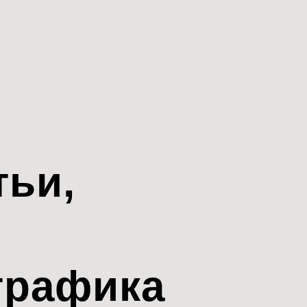
тьи,
трафика