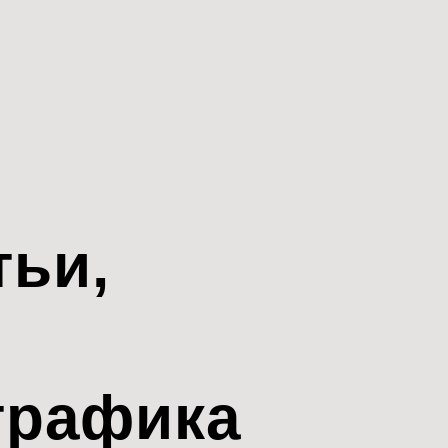
тьи,
трафика