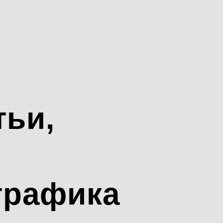
тьи,
трафика