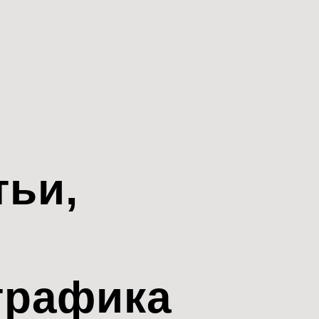
тьи,
трафика