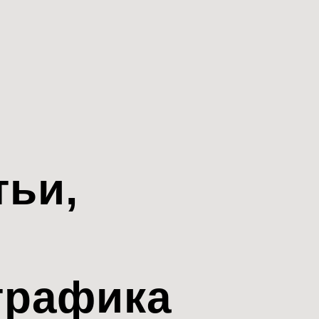
тьи,
трафика