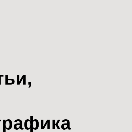
тьи,
трафика