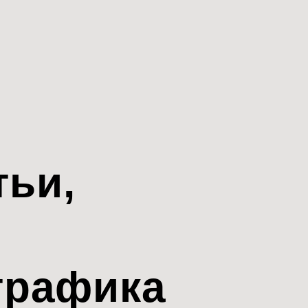
тьи,
трафика