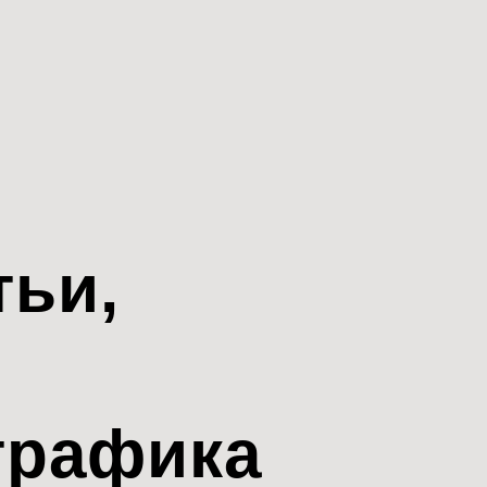
тьи,
трафика