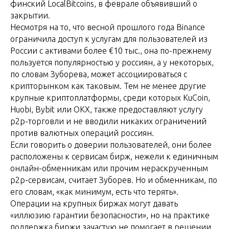
финский LocalBitcoins, в феврале объявивший о
закрытии.
Несмотря на то, что весной прошлого года Binance
ограничила доступ к услугам для пользователей из
России с активами более €10 тыс., она по-прежнему
пользуется популярностью у россиян, а у некоторых,
по словам Зуборева, может ассоциироваться с
крипторынком как таковым. Тем не менее другие
крупные криптоплатформы, среди которых KuCoin,
Huobi, Bybit или OKX, также предоставляют услугу
p2p-торговли и не вводили никаких ограничений
против валютных операций россиян.
Если говорить о доверии пользователей, они более
расположены к сервисам бирж, нежели к единичным
онлайн-обменникам или прочим нераскрученным
p2p-сервисам, считает Зуборев. Но и обменникам, по
его словам, «как минимум, есть что терять».
Операции на крупных биржах могут давать
«иллюзию гарантии безопасности», но на практике
поддержка биржи зачастую не помогает в решении