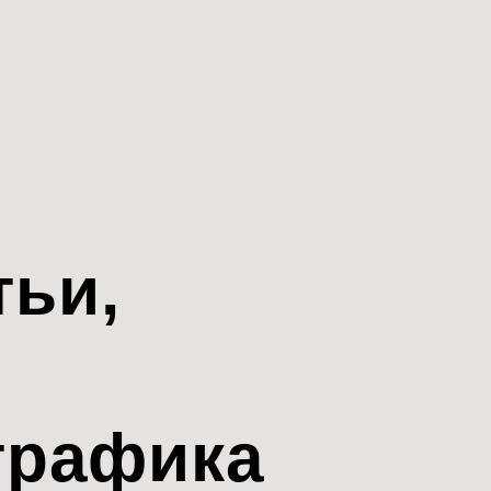
тьи,
трафика