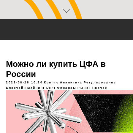
Можно ли купить ЦФА в
России
2023-08-28 10:10
Крипто
Аналитика
Регулирование
Блокчейн
Майнинг
DeFi
Финансы
Рынок
Прочее