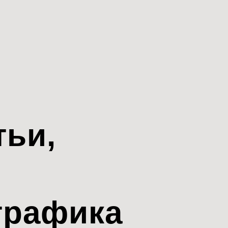
тьи,
трафика