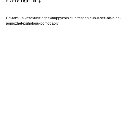
в сети Lightning.
Ссылка на источник: https://happycoin.club/reshenie-ln-v-seti-bitkoina-
pomozhet-psihologu-pomogat-ly