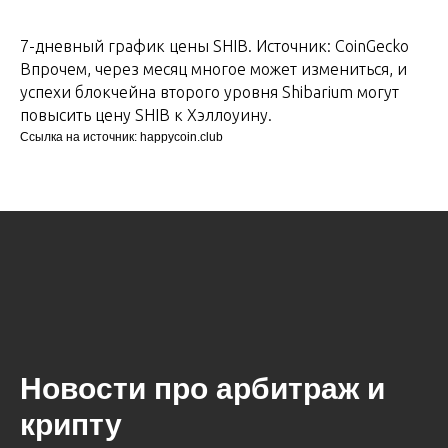
7-дневный график цены SHIB. Источник: CoinGecko
Впрочем, через месяц многое может измениться, и
успехи блокчейна второго уровня Shibarium могут
повысить цену SHIB к Хэллоуину.
Ссылка на источник: happycoin.club
Новости про арбитраж и
крипту