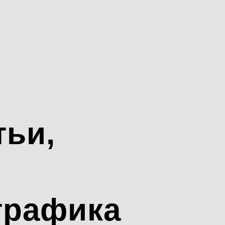
тьи,
трафика