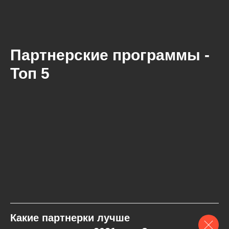
Партнерские программы -
Топ 5
Какие партнерки лучше