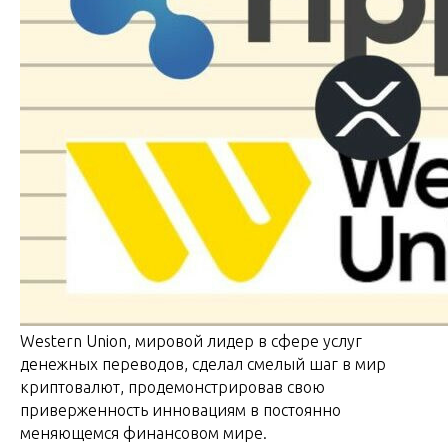
Western Union, мировой лидер в сфере услуг
денежных переводов, сделал смелый шаг в мир
криптовалют, продемонстрировав свою
приверженность инновациям в постоянно
меняющемся финансовом мире.