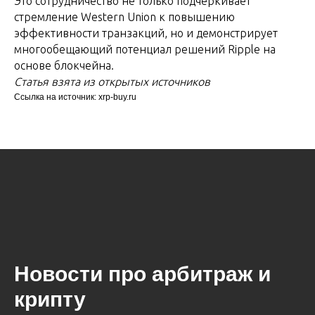
Это сотрудничество не только подчеркивает
стремление Western Union к повышению
эффективности транзакций, но и демонстрирует
многообещающий потенциал решений Ripple на
основе блокчейна.
Статья взята из открытых источников
Ссылка на источник: xrp-buy.ru
Новости про арбитраж и
крипту