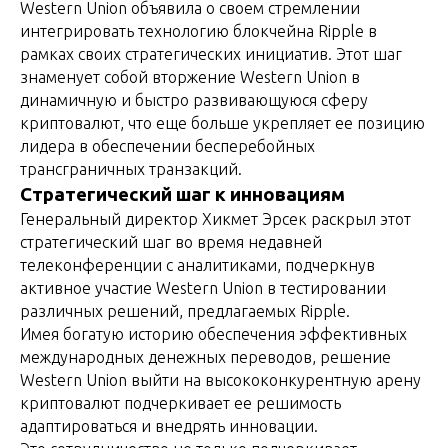
Western Union объявила о своем стремлении
интегрировать технологию блокчейна Ripple в
рамках своих стратегических инициатив. Этот шаг
знаменует собой вторжение Western Union в
динамичную и быстро развивающуюся сферу
криптовалют, что еще больше укрепляет ее позицию
лидера в обеспечении бесперебойных
трансграничных транзакций.
Стратегический шаг к инновациям
Генеральный директор Хикмет Эрсек раскрыл этот
стратегический шаг во время недавней
телеконференции с аналитиками, подчеркнув
активное участие Western Union в тестировании
различных решений, предлагаемых Ripple.
Имея богатую историю обеспечения эффективных
международных денежных переводов, решение
Western Union выйти на высококонкурентную арену
криптовалют подчеркивает ее решимость
адаптироваться и внедрять инновации.