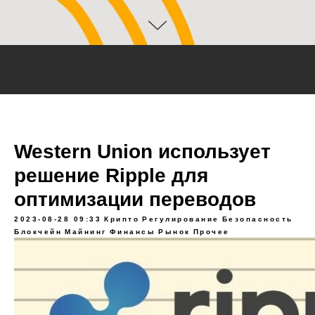
Western Union использует
решение Ripple для
оптимизации переводов
2023-08-28 09:33
Крипто
Регулирование
Безопасность
Блокчейн
Майнинг
Финансы
Рынок
Прочее