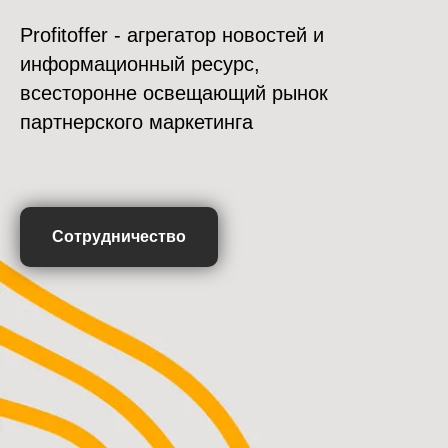
Profitoffer - агрегатор новостей и
информационный ресурс,
всесторонне освещающий рынок
партнерского маркетинга
Сотрудничество