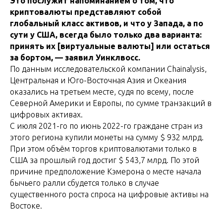
Это послужит напоминанием о том, что
криптовалюты представляют собой
глобальный класс активов, и что у Запада, а по
сути у США, всегда было только два варианта:
принять их [виртуальные валюты] или остаться
за бортом, — заявил Уинклвосс.
По данным исследовательской компании Chainalysis,
Центральная и Юго-Восточная Азия и Океания
оказались на третьем месте, судя по всему, после
Северной Америки и Европы, по сумме транзакций в
цифровых активах.
С июля 2021-го по июнь 2022-го граждане стран из
этого региона купили монеты на сумму $ 932 млрд.
При этом объём торгов криптовалютами только в
США за прошлый год достиг $ 543,7 млрд. По этой
причине предположение Кэмерона о месте начала
бычьего ралли сбудется только в случае
существенного роста спроса на цифровые активы на
Востоке.