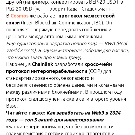
другой (например, конвертировать BEP-20 USDT в
PLG-20 USDT)», — говорит Кадан Стадельманн.
В
Cosmos
же работает
протокол межсетевой
связи
(Inter-Blockchain Communication, IBC). Он
позволяет напрямую передавать сообщения и
ценности между автономными цепочками.
Еще один топовый нарратив нового года — RWA (Real
World Assets). В одном материале собрали для вас все,
что нужно знать про новый тренд.
Наконец, в
Chainlink
разработали
кросс-чейн
протокол интероперабельности
(CCIP) для
стандартизированного, безопасного и
беспрепятственного обмена данными и командами
между различными блокчейнами. В прошлом году
протокол стал доступен также в сети второго уровня
Base.
Читайте также:
Как заработать на Web3 в 2024
году — топ-5 акций для инвестирования
«Банки теперь понимают, что без возможности
взаимодействия с сетями своих контрагентов и