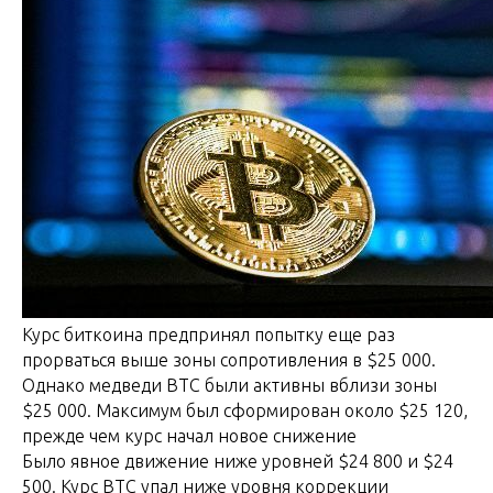
Курс биткоина предпринял попытку еще раз
прорваться выше зоны сопротивления в $25 000.
Однако медведи BTC были активны вблизи зоны
$25 000. Максимум был сформирован около $25 120,
прежде чем курс начал новое снижение
Было явное движение ниже уровней $24 800 и $24
500. Курс BTC упал ниже уровня коррекции