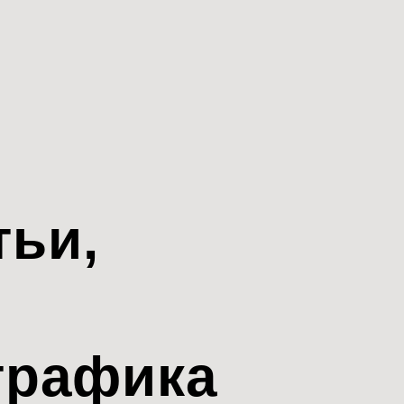
тьи,
трафика