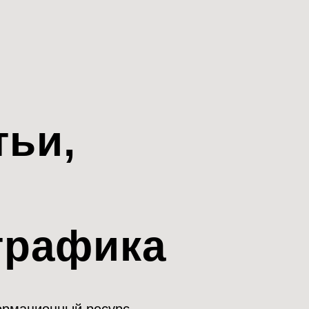
тьи,
трафика