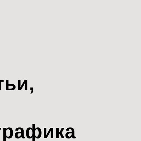
тьи,
трафика