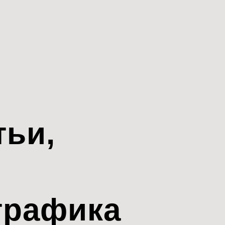
тьи,
трафика