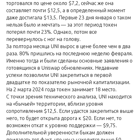
торговался по цене около $7,2, сейчас же она
составляет почти $12,5, а в определенный момент
даже достигала $13,5. Первые 23 дня января о таком
нельзя было и мечтать — за этот период токен
потерял почти 23%. Однако, потом все
перевернулось с ног на голову.
За полтора месяца UNI вырос в цене более чем в два
раза. 80% пришлись на последнюю неделю февраля.
Именно тогда и были сделаны основные заявления о
готовящихся в Uniswap обновлениях. Недавние
успехи позволили UNI закрепиться в первой
двадцатке по показателю рыночной капитализации.
На 2 марта 2024 года токен занимает 18 место.
С точки зрения технического анализа, UNI находится
на «бычьей» территории, вблизи уровня
сопротивления $12,5. Если удастся закрепиться выше
него, то будет открыта дорога к $20. Если нет, то
возможен откат к уровню поддержки — $9,75.
Дополнительной уверенности быкам должен
придавать тот факт, что цена находится выше 50-