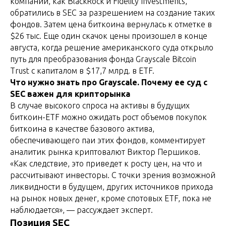
компании, как BlackRock и Fidelity Investments,
обратились в SEC за разрешением на создание таких
фондов. Затем цена биткоина вернулась к отметке в
$26 тыс. Еще один скачок цены произошел в конце
августа, когда решение американского суда открыло
путь для преобразования фонда Grayscale Bitcoin
Trust с капиталом в $17,7 млрд. в ETF.
Что нужно знать про Grayscale. Почему ее суд с
SEC важен для крипторынка
В случае высокого спроса на активы в будущих
биткоин-ETF можно ожидать рост объемов покупок
биткоина в качестве базового актива,
обеспечивающего паи этих фондов, комментирует
аналитик рынка криптовалют Виктор Першиков.
«Как следствие, это приведет к росту цен, на что и
рассчитывают инвесторы. С точки зрения возможной
ликвидности в будущем, других источников прихода
на рынок новых денег, кроме спотовых ETF, пока не
наблюдается», — рассуждает эксперт.
Позиция SEC