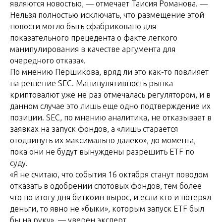
являются новостью, — отмечает Таисия Романова. —
Нельзя полностью исключать, что размещение этой
новости могло быть сфабриковано для
показательного прецедента о факте легкого
манипулирования в качестве аргумента для
очередного отказа».
По мнению Першикова, вряд ли это как-то повлияет
на решение SEC. Манипулятивность рынка
криптовалют уже не раз отмечалась регулятором, и в
данном случае это лишь еще одно подтверждение их
позиции. SEC, по мнению аналитика, не отказывает в
заявках на запуск фондов, а «лишь старается
отодвинуть их максимально далеко», до момента,
пока они не будут вынуждены разрешить ETF по
суду.
«Я не считаю, что события 16 октября станут поводом
отказать в одобрении спотовых фондов, тем более
что по итогу дня биткоин вырос, и если кто и потерял
деньги, то явно не «быки», которым запуск ETF был
бы на руку», — уверен эксперт.