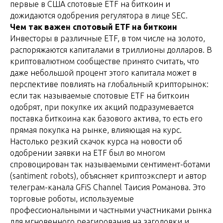
первые в США спотовые ETF на биткоин и
дожидаются одобрения регулятора в лице SEC.
Чем так важен спотовый ETF на биткоин
Инвесторы в различные ETF, в том числе на золото,
распоряжаются капиталами в триллионы долларов. В
криптовалютном сообществе принято считать, что
даже небольшой процент этого капитала может в
перспективе повлиять на глобальный крипторынок:
если так называемые спотовые ETF на биткоин
одобрят, при покупке их акций подразумевается
поставка биткоина как базового актива, то есть его
прямая покупка на рынке, влияющая на курс.
Настолько резкий скачок курса на новости об
одобрении заявки на ETF был во многом
спровоцирован так называемыми сентимент-ботами
(santiment robots), объясняет криптоэксперт и автор
телеграм-канала GFiS Channel Таисия Романова. Это
торговые роботы, используемые
профессиональными и частными участниками рынка
для мгновенного реагирования на заголовки и