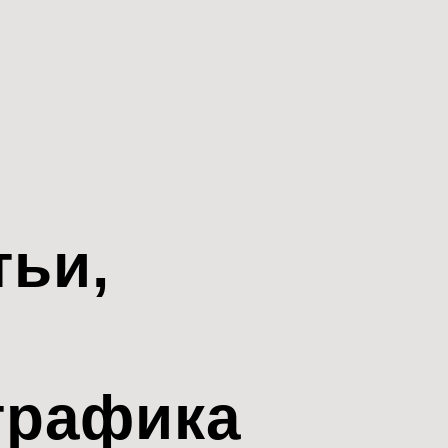
тьи,
трафика